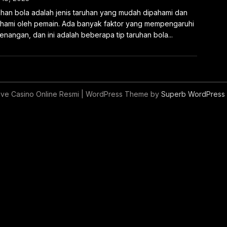
han bola adalah jenis taruhan yang mudah dipahami dan
hami oleh pemain. Ada banyak faktor yang mempengaruhi
nangan, dan ini adalah beberapa tip taruhan bola...
ive Casino Online Resmi
| WordPress Theme by
Superb WordPress