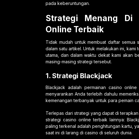
pada keberuntungan.
Strategi Menang Di 
Online Terbaik
Tidak mudah untuk membuat daftar semua str
dalam satu artikel. Untuk melakukan ini, kami
utama, dan dalam waktu dekat kami akan bera
masing-masing strategi tersebut.
1. Strategi Blackjack
Blackjack adalah permainan casino online 
menyarankan Anda terlebih dahulu memerik
kemenangan terbanyak untuk para pemain ca
Terlepas dari strategi yang dapat di terapk
strategi casino online terbaik lainnya: Bla
paling terkenal adalah penghitungan kartu, y
saat ini di larang di casino di seluruh dunia.