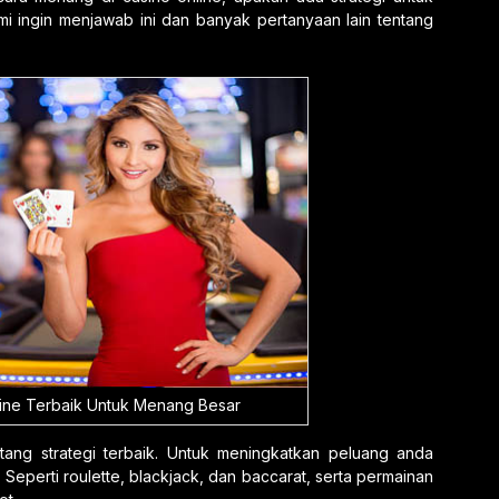
mi ingin menjawab ini dan banyak pertanyaan lain tentang
line Terbaik Untuk Menang Besar
tang strategi terbaik. Untuk meningkatkan peluang anda
perti roulette, blackjack, dan baccarat, serta permainan