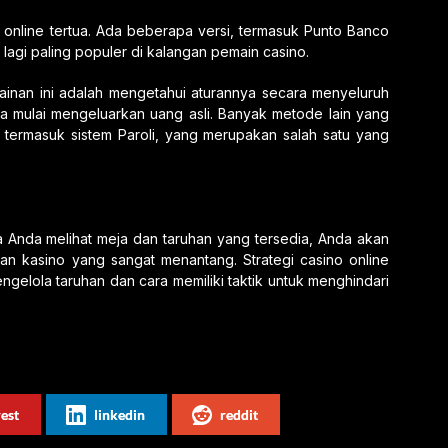
 online tertua. Ada beberapa versi, termasuk Punto Banco
 lagi paling populer di kalangan pemain casino.
ainan ini adalah mengetahui aturannya secara menyeluruh
 mulai mengeluarkan uang asli. Banyak metode lain yang
 termasuk sistem Paroli, yang merupakan salah satu yang
ka Anda melihat meja dan taruhan yang tersedia, Anda akan
an kasino yang sangat menantang. Strategi casino online
gelola taruhan dan cara memiliki taktik untuk menghindari
rest
linkedin
reddit