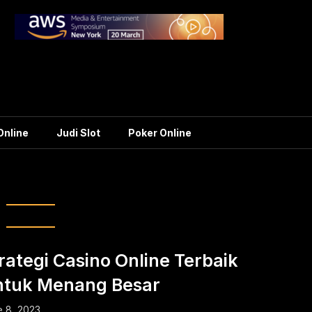
Online
Judi Slot
Poker Online
asino online terpercaya
rategi Casino Online Terbaik
tuk Menang Besar
 8, 2023